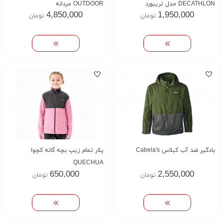
DECATHLON مدل تریبورد
OUTDOOR مردانه
4,850,000
1,950,000
تومان
تومان
TRIBORD
بادگیر ضد آب کبلاس Cabela's
پلار تمام زیپ بچه گانه کچوا
QUECHUA
650,000
2,550,000
تومان
تومان