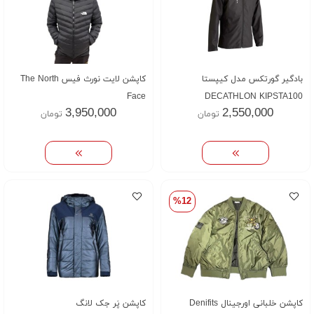
بادگیر گورتکس مدل کیپستا
کاپشن لایت نورث فیس The North
Face
DECATHLON KIPSTA100
3,950,000
2,550,000
تومان
تومان
%12
کاپشن خلبانی اورجینال Denifits
کاپشن پَر جک لانگ