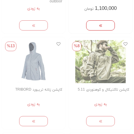
outdoor
1,100,000
به زودی
تومان
%13
%8
کاپشن تاکتیکال و کوهنوردی 5.11
کاپشن زنانه تریبورد TRIBORD
به زودی
به زودی