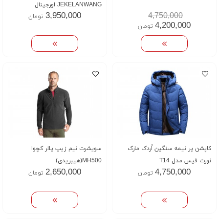
JEKELANWANG اورجینال
3,950,000
4,750,000
تومان
4,200,000
تومان
کاپشن پر نیمه سنگین اُردک مارک
سویشرت نیم زیپ پلار کچوا
نورث فیس مدل T14
MH500(هیبریدی)
2,650,000
4,750,000
تومان
تومان