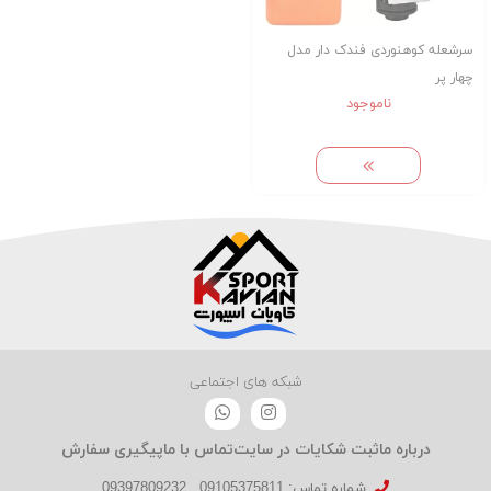
سرشعله کوهنوردی فندک دار مدل
چهار پر
ناموجود
شبکه های اجتماعی
درباره ما
ثبت شکایات در سایت
تماس با ما
پیگیری سفارش
شماره تماس‌: 09105375811
09397809232