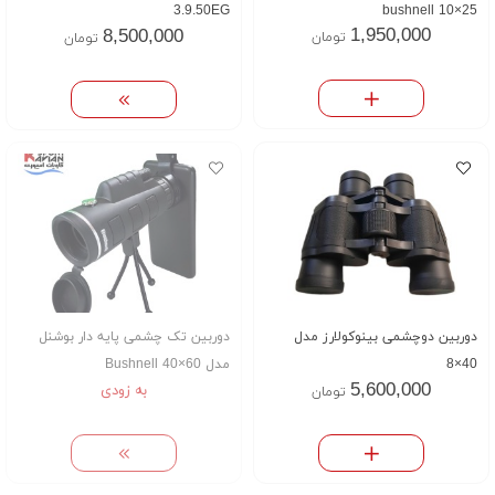
bushnell 10×25
3.9.50EG
1,950,000
8,500,000
تومان
تومان
دوربین دوچشمی بینوکولارز مدل
دوربین تک چشمی پایه دار بوشنل
40×8
مدل Bushnell 40×60
5,600,000
به زودی
تومان