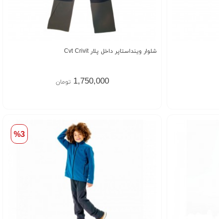
شلوار وینداستاپر داخل پلار Cvt Crivit
1,750,000
تومان
%3