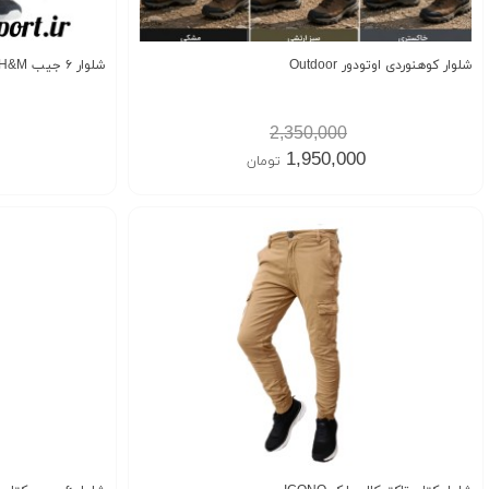
شلوار کوهنوردی اوتودور Outdoor
شلوار ۶ جیب H&M ( وارداتی )
2,350,000
1,950,000
تومان