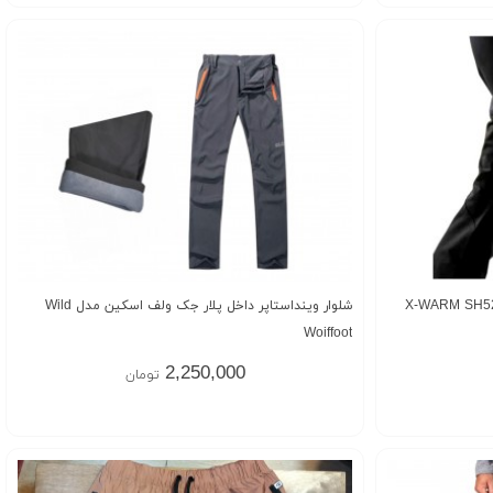
شلوار وینداستاپر داخل پلار جک ولف اسکین مدل Wild
Woiffoot
2,250,000
تومان