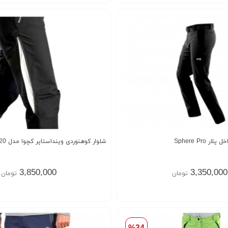
 Sphere Pro
شلوار کوهنوردی وینداستاپر کچوا مدل X-WARM SH520
3,850,000
3,350,000
تومان
تومان