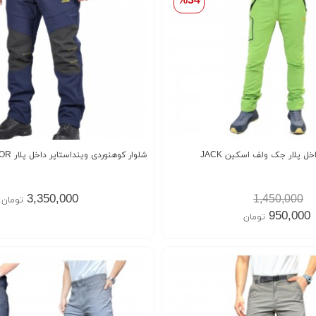
%34
شلوار وینداستاپر داخل پلار جک ولف اسکین JACK
شلوار کوهنوردی وینداستاپر داخل پلار OUTDOOR
3,350,000
1,450,000
تومان
950,000
تومان