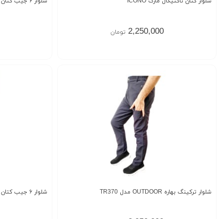
شلوار کتان تاکتیکال مارک ICONO
شلوار ۶ جیب کتان مارک GANT ORIGINAL
2,250,000
تومان
شلوار ترکینگ بهاره OUTDOOR مدل TR370
شلوار ۶ جیب کتان مارک O.NEILL