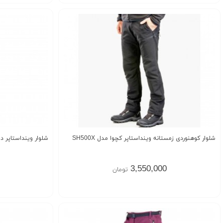
شلوار کوهنوردی زمستانه وینداستاپر کچوا مدل SH500X
شلوار وینداستاپر داخل پلار
3,550,000
تومان