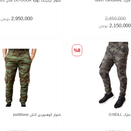
شلوار ترکینگ بهاره OUTDOOR مدل M0322
2,950,000
2,450,000
تومان
2,150,000
تومان
%8
شلوار کوهنوردی کتان pull&bear