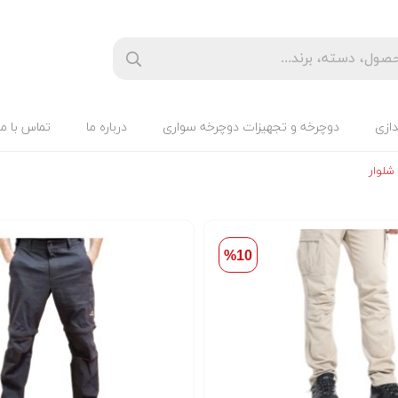
دازی
دوچرخه و تجهیزات دوچرخه سواری
درباره ما
تماس با ما
شلوار
%10