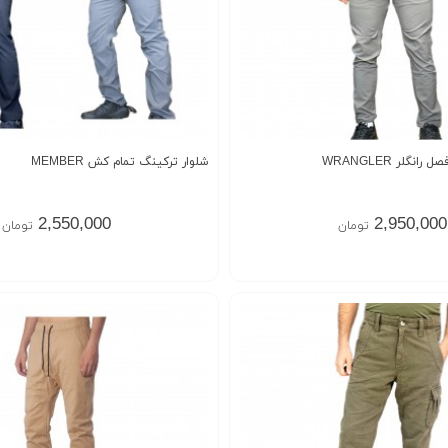
گلر WRANGLER
شلوار ترکینگ تمام کش MEMBER
2,550,000
2,950,000
تومان
تومان