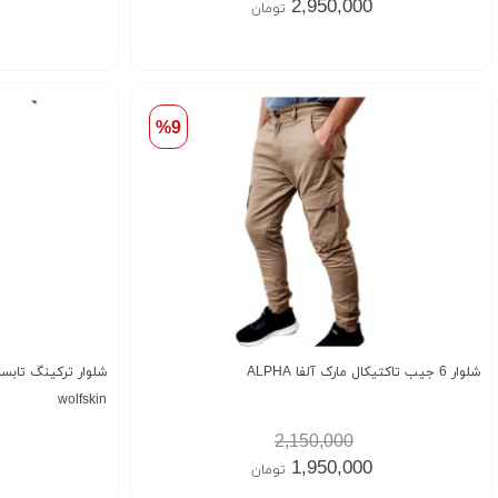
2,950,000
تومان
%9
شلوار 6 جیب تاکتیکال مارک آلفا ALPHA
wolfskin
2,150,000
1,950,000
تومان