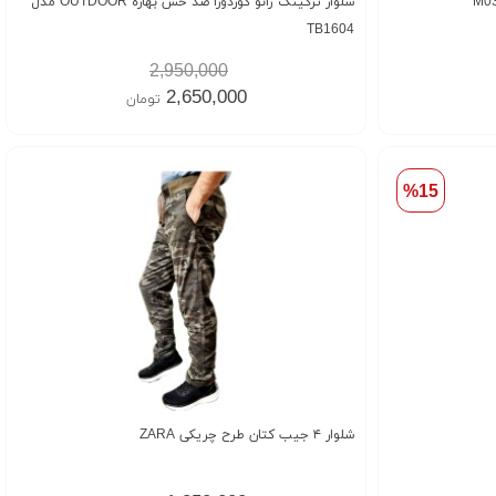
شلوار ترکینگ زانو کوردورا ضد خش بهاره OUTDOOR مدل
TB1604
2,950,000
2,650,000
تومان
%15
شلوار ۴ جیب کتان طرح چریکی ZARA