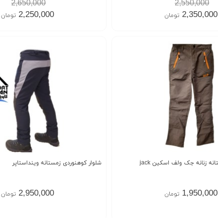
2,650,000
2,550,000
2,250,000
2,350,000
تومان
تومان
شلوار ترکینگ تابستانه زنانه جک ولف اسکین jack
شلوار کوهنوردی زمستانه وینداستاپر
2,950,000
1,950,000
تومان
تومان