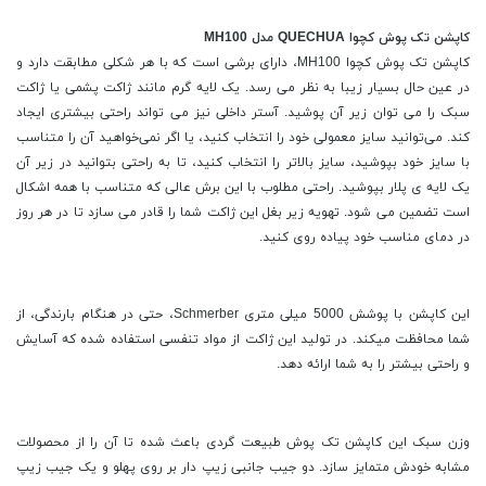
کاپشن تک پوش کچوا QUECHUA مدل MH100
کاپشن تک پوش کچوا MH100، دارای برشی است که با هر شکلی مطابقت دارد و
در عین حال بسیار زیبا به نظر می رسد. یک لایه گرم مانند ژاکت پشمی یا ژاکت
سبک را می توان زیر آن پوشید. آستر داخلی نیز می تواند راحتی بیشتری ایجاد
کند. می‌توانید سایز معمولی خود را انتخاب کنید، یا اگر نمی‌خواهید آن را متناسب
با سایز خود بپوشید، سایز بالاتر را انتخاب کنید، تا به راحتی بتوانید در زیر آن
یک لایه ی پلار بپوشید. راحتی مطلوب با این برش عالی که متناسب با همه اشکال
است تضمین می شود. تهویه زیر بغل این ژاکت شما را قادر می سازد تا در هر روز
در دمای مناسب خود پیاده روی کنید.
این کاپشن با پوشش 5000 میلی متری Schmerber، حتی در هنگام بارندگی، از
شما محافظت میکند. در تولید این ژاکت از مواد تنفسی استفاده شده که آسایش
و راحتی بیشتر را به شما ارائه دهد.
وزن سبک این کاپشن تک پوش طبیعت گردی باعث شده تا آن را از محصولات
مشابه خودش متمایز سازد. دو جیب جانبی زیپ دار بر روی پهلو و یک جیب زیپ