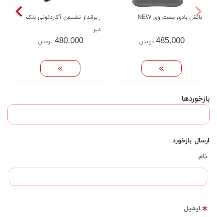
بالش بادی بست وی NEW
زیرانداز نشیمن آکاردئونی بلک
دیر
480,000
485,000
تومان
تومان
بازخوردها
ارسال بازخورد
نام
ایمیل