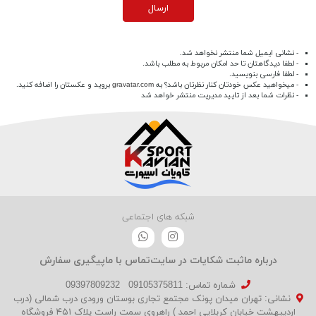
ارسال
- نشانی ایمیل شما منتشر نخواهد شد.
- لطفا دیدگاهتان تا حد امکان مربوط به مطلب باشد.
- لطفا فارسی بنویسید.
- میخواهید عکس خودتان کنار نظرتان باشد؟ به
gravatar.com
بروید و عکستان را اضافه کنید.
- نظرات شما بعد از تایید مدیریت منتشر خواهد شد
شبکه های اجتماعی
درباره ما
ثبت شکایات در سایت
تماس با ما
پیگیری سفارش
شماره تماس‌: 09105375811
09397809232
نشانی: تهران میدان پونک مجتمع تجاری بوستان ورودی درب شمالی (درب
اردیبهشت خیابان کربلایی احمد ) راهروی سمت راست پلاک ۴۵۱ فروشگاه