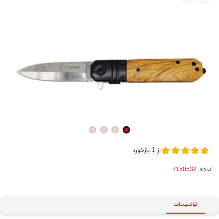
از
1
بازخورد
کدکالا:
توضیحات