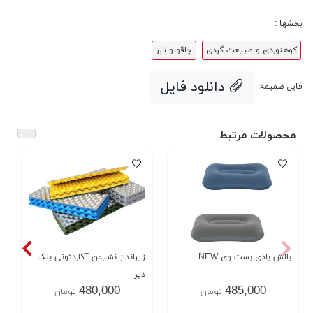
بخشها :
کوهنوردی و طبیعت گردی
چاقو و تبر
دانلود فایل
فایل ضمیمه:
محصولات مرتبط
بالش بادی بست وی NEW
زیرانداز نشیمن آکاردئونی بلک
دیر
480,000
485,000
تومان
تومان