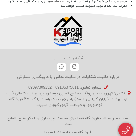
- میخواهید عکس خودتان کنار نظرتان باشد؟ به
gravatar.com
بروید و عکستان را اضافه کنید.
- نظرات شما بعد از تایید مدیریت منتشر خواهد شد
شبکه های اجتماعی
درباره ما
ثبت شکایات در سایت
تماس با ما
پیگیری سفارش
شماره تماس‌: 09105375811
09397809232
نشانی: تهران میدان پونک مجتمع تجاری بوستان ورودی درب شمالی (درب
اردیبهشت خیابان کربلایی احمد ) راهروی سمت راست پلاک ۴۵۱ فروشگاه
کوهنوردی و طبیعت گردی کاویان اسپرت
استفاده از مطالب فروشگاه فقط برای مقاصد غیر تجاری و با ذکر منبع بلامانع
است.
فروشگاه ساخته شده با شاپفا