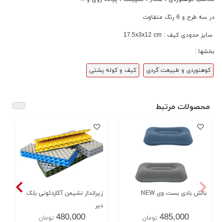
در سه طرح و 6 رنگ متفاوت
سایز حدودی کیف : 17.5x3x12 cm
بخشها :
کوهنوردی و طبیعت گردی
کیف و کوله پشتی
محصولات مرتبط
بالش بادی بست وی NEW
زیرانداز نشیمن آکاردئونی بلک
دیر
480,000
485,000
تومان
تومان