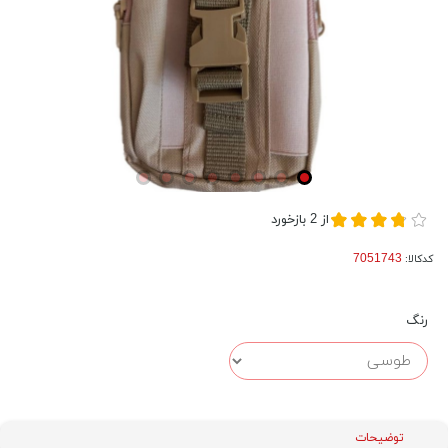
از
2
بازخورد
کدکالا:
رنگ
توضیحات