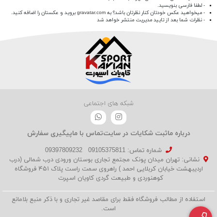
- لطفا فارسی بنویسید.
- میخواهید عکس خودتان کنار نظرتان باشد؟ به
gravatar.com
بروید و عکستان را اضافه کنید.
- نظرات شما بعد از تایید مدیریت منتشر خواهد شد
شبکه های اجتماعی
درباره ما
ثبت شکایات در سایت
تماس با ما
پیگیری سفارش
شماره تماس‌: 09105375811
09397809232
نشانی: تهران میدان پونک مجتمع تجاری بوستان ورودی درب شمالی (درب
اردیبهشت خیابان کربلایی احمد ) راهروی سمت راست پلاک ۴۵۱ فروشگاه
کوهنوردی و طبیعت گردی کاویان اسپرت
استفاده از مطالب فروشگاه فقط برای مقاصد غیر تجاری و با ذکر منبع بلامانع
است.