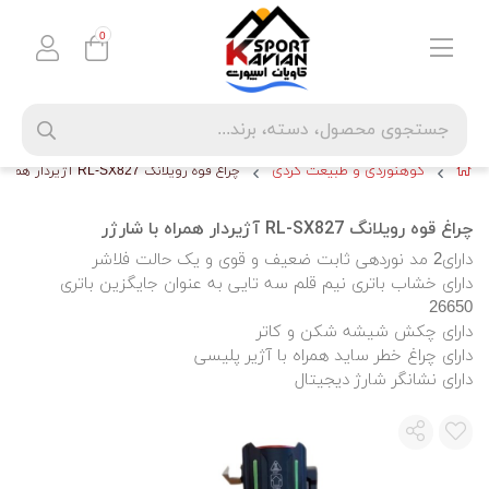
0
کوهنوردی و طبیعت گردی
چراغ قوه رویلانگ RL-SX827 آژیردار همراه با شارژر
چراغ قوه رویلانگ RL-SX827 آژیردار همراه با شارژر
دارای2 مد نوردهی ثابت ضعیف و قوی و یک حالت فلاشر
دارای خشاب باتری نیم قلم سه تایی به عنوان جایگزین باتری
26650
دارای چکش شیشه شکن و کاتر
دارای چراغ خطر ساید همراه با آژیر پلیسی
دارای نشانگر شارژ دیجیتال