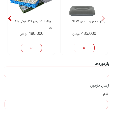
بالش بادی بست وی NEW
زیرانداز نشیمن آکاردئونی بلک
دیر
480,000
485,000
تومان
تومان
بازخوردها
ارسال بازخورد
نام