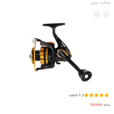
ساخت چین
از
1
بازخورد
کدکالا: