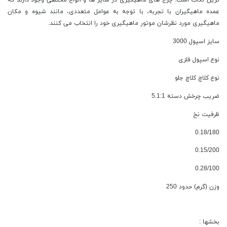
ترین نکات است. چرخ های ماهیگیری در سایز ها و انواع مختلفی وجود دارند که
عمده ماهیگیران با تجربه، با توجه به عوامل متعددی، مانند شیوه و مکان
ماهیگیری مورد نظرشان موتور ماهیگیری خود را انتخاب می کنند.
سایز اسپول 3000
نوع اسپول فلزی
نوع کلاچ کلاچ جلو
ضریب چرخش دسته 5.1:1
ظرفیت نخ
0.18/180
0.15/200
0.28/100
وزن (گرم) حدود 250
بخشها :