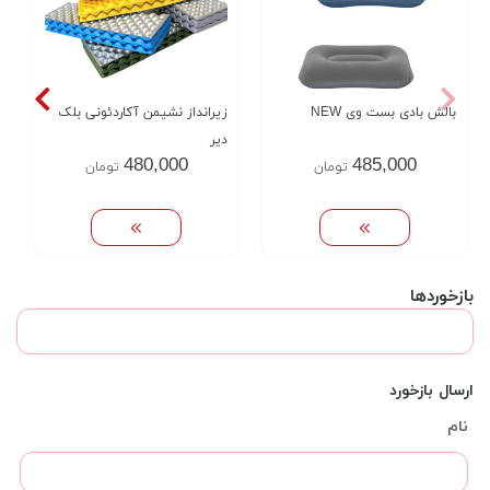
بالش بادی بست وی NEW
زیرانداز نشیمن آکاردئونی بلک
دیر
480,000
485,000
تومان
تومان
بازخوردها
ارسال بازخورد
نام