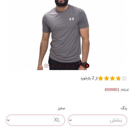
از
2
بازخورد
کدکالا:
رنگ
سایز