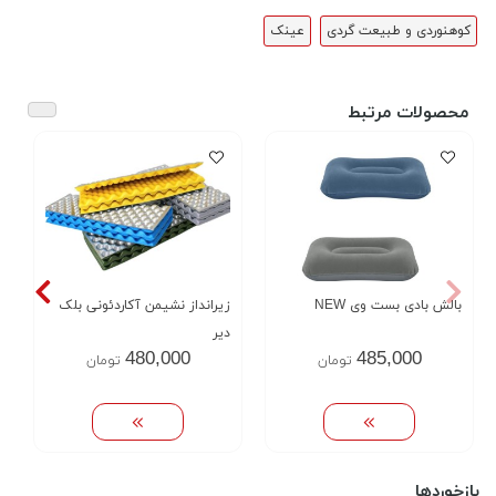
کوهنوردی و طبیعت گردی
عینک
محصولات مرتبط
بالش بادی بست وی NEW
زیرانداز نشیمن آکاردئونی بلک
دیر
480,000
485,000
تومان
تومان
بازخوردها