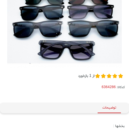
از
1
بازخورد
کدکالا:
توضیحات
بخشها :