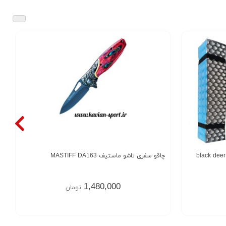
چاقو سفری تاشو ماستیف MASTIFF DA163
1,480,000
تومان