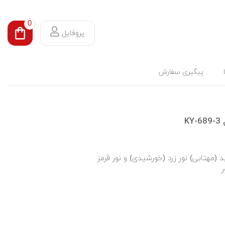
0
پروفایل
پیگیری سفارش
K
 (مهتابی) نور زرد (خورشیدی) و نور قرمز
ر