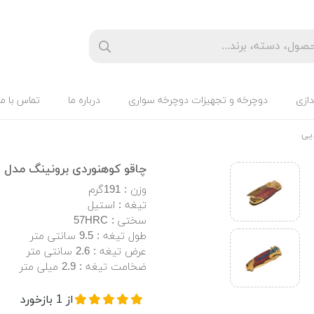
دازی
دوچرخه و تجهیزات دوچرخه سواری
درباره ما
تماس با ما
چاقو کوهنوردی برونینگ مدل FA29 طلایی
وزن : 191گرم
تیغه : استیل
سختی : 57HRC
طول تیغه : 9.5 سانتی متر
عرض تیغه : 2.6 سانتی متر
ضخامت تیغه : 2.9 میلی متر
از
1
بازخورد