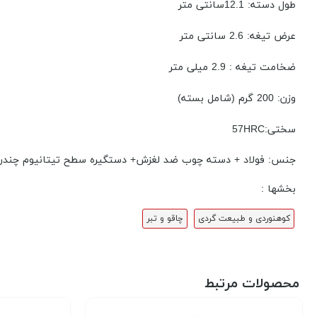
طول دسته: 12.1سانتی متر
عرض تیغه: 2.6 سانتی متر
ضخامت تیغه : 2.9 میلی متر
وزن: 200 گرم (شامل بسته)
سختی:57HRC
جنس: فولاد + دسته چوب ضد لغزش+ دستگیره سطح تیتانیوم چندر
بخشها :
کوهنوردی و طبیعت گردی
چاقو و تبر
محصولات مرتبط