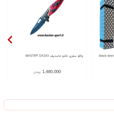
چاقو سفری تاشو ماستیف MASTIFF DA163
1,480,000
تومان