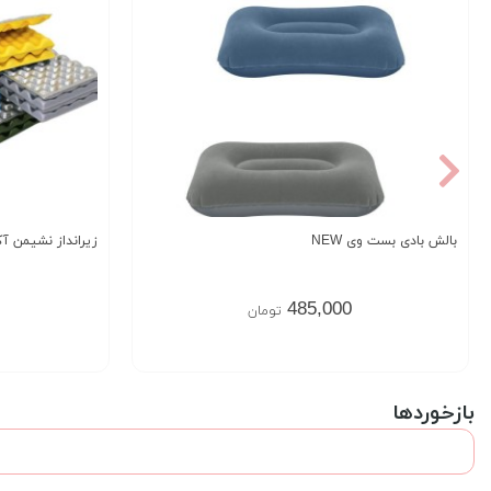
بالش بادی بست وی NEW
زیرانداز نشیمن آک
485,000
تومان
بازخوردها