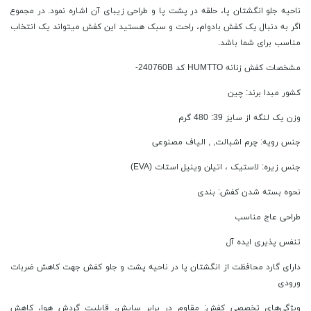
ناحیه جلو انگشتان پا، حلقه در پشت پا و طراحی زیبای آن اشاره نمود. در مجموع
اگر به دنبال یک کفش بادوام، راحت و سبک هستید این کفش میتواند یک انتخاب
مناسب برای شما باشد.
مشخصات کفش زنانه HUMTTO کد 240760B-
کشور مبدا برند: چین
وزن یک لنگه از سایز 39: 480 گرم
جنس رویه: چرم اشبالت, , الیاف مصنوعی
جنس زیره: لاستیک ، اتیلن وینیل استات (EVA)
نحوه بسته شدن کفش: بندی
طراحی عاج مناسب
تنفس پذیری ایده آل
دارای گارد محافظت از انگشتان پا در ناحیه پشت و جلو کفش جهت کاهش ضربات
ورودی
ویژگی‌های تخصصی کفش: مقاوم در برابر سایش، قابلیت گردش هوا، کاهش