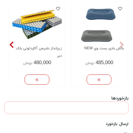
بالش بادی بست وی NEW
زیرانداز نشیمن آکاردئونی بلک
دیر
480,000
485,000
تومان
تومان
بازخوردها
ارسال بازخورد