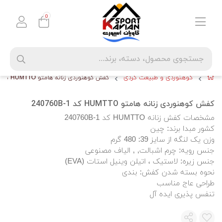
0
کوهنوردی و طبیعت گردی
کفش کوهنوردی زنانه هامتو HUMTTO کد 240760B-1
کفش کوهنوردی زنانه هامتو HUMTTO کد 240760B-1
مشخصات کفش زنانه HUMTTO کد 240760B-1
کشور مبدا برند: چین
وزن یک لنگه از سایز 39: 480 گرم
جنس رویه: چرم اشبالت, , الیاف مصنوعی
جنس زیره: لاستیک ، اتیلن وینیل استات (EVA)
نحوه بسته شدن کفش: بندی
طراحی عاج مناسب
تنفس پذیری ایده آل