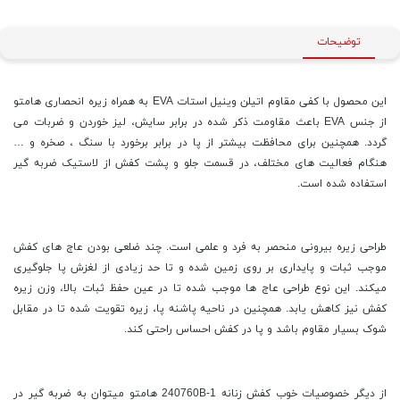
توضیحات
این محصول با کفی مقاوم اتیلن وینیل استات EVA به همراه زیره انحصاری هامتو
از جنس EVA باعث مقاومت ذکر شده در برابر سایش، لیز خوردن و ضربات می
گردد. همچنین برای محافظت بیشتر از پا در برابر برخورد با سنگ ، صخره و …
هنگام فعالیت های مختلف، در قسمت جلو و پشت کفش از لاستیک ضربه گیر
استفاده شده است.
طراحی زیره بیرونی منحصر به فرد و علمی است. چند ضلعی بودن عاج‌ های کفش
موجب ثبات و پایداری بر روی زمین شده و تا حد زیادی از لغزش پا جلوگیری
میکند. این نوع طراحی عاج‌ ها موجب شده تا در عین حفظ ثبات بالا، وزن زیره
کفش نیز کاهش یابد. همچنین در ناحیه پاشنه پا، زیره تقویت شده تا در مقابل
شوک بسیار مقاوم باشد و پا در کفش احساس راحتی کند.
از دیگر خصوصیات خوب کفش زنانه 240760B-1 هامتو میتوان به ضربه گیر در