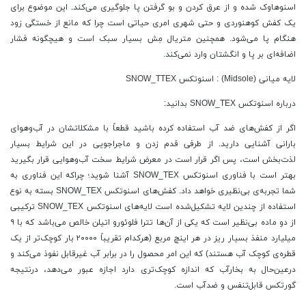
اسنوهاوک شده و از عرق کردن و بو گرفتن پا جلوگیری می‌کند. این موضوع برای
یک کفش کوهنوردی و حتی شهری امری حیاتی است چرا که مانع از خستگی زود
هنگام پا می‌شود. همچنین متریال مِش بسیار سبک است و هیچگونه فشار
اضافه‌ای بر پا و انگشتان وارد نمی‌کند.
لایه میانی (Midsole) : اسنوتکس SNOW_TTEX
درباره اسنوتکس SNOW_TEX بدانید:
اگر از کفش‌های ضد آب استفاده کرده باشید قطعاً با مشکلاتشان در آب‌وهوای
بارانی آشنایی دارید. از طرفی قدم زدن و ماجراجویی در این شرایط بسیار
لذت‌بخش است، پس اگر قرار است در معرض شرایط سخت آب‌وهوایی قرار بگیرید
بهتر است با فناوری اسنوتکس SNOW_TEX آشنا شوید؛ چراکه این فناوری به
شما تجربه‌ی بی‌نظیری خواهد داد. کفش‌های اسنوتکس SNOW_TEX بسته به نوع
استفاده از چندین لایه تشکیل‌شده است لایه‌های اسنوتکس SNOW_TEX ترکیبی
از دو ماده بی‌نظیر است که یکی از آن‌ها تترا فلوئورو اتیلن خالص می‌باشد که با ۹
میلیارد منفذ بسیار ریز در هر اینچ مربع (هرکدام تقریباً ۲۰۰۰۰ بار کوچک‌تر از یک
قطره‌ی کوچک آب هستند) که این امر محصول را در برابر آب غیرقابل نفوذ می‌کند و
درعین‌حال به بخارآب که اندازه کوچک‌تری دارد اجازه عبور می‌دهد، درنتیجه
گورتکس قابل‌تنفس و ضدآب است.