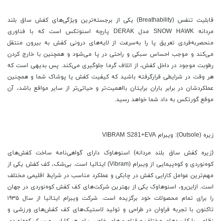
قابلیت تنفس (Breathability) یکی از برجسته‌ترین ویژگی‌های کفش ساق بلند
مردانه SNOW HAWK مدل DERAK پارچه اسنوتکس است که با فناوری
منحصربه‌فردی تعریق پا را به‌سرعت از لایه‌های درونی کفش به بیرون منتقل
می‌کند و موجب احساس سبکی و راحتی در پا می‌شود و همچنین با خارج کردن
رطوبت موجود در داخل کفش، از اتلاف گرما جلوگیری می‌کند. پس بدیهی است که
هر وقت در شرایطی قرارگرفته باشید که کیفیت کفش یا پوشاک شما و همچنین
عملکردشان در برابر باران برایتان بااهمیت‌تر و حیاتی‌تر از سایر مواقع باشد، آن
موقع گورتکس به داد شما خواهد رسید.
زیره (Outsole): ویبرام VIBRAM S281+EVA
(زیره کفش ساق بلند مردانه) اسنوهاوک دارای گواهی‌نامه ساخت کفش‌های
کوه‌نوردی و کوه‌پیمایی از ویبرام (Vibram) ایتالیا است. بی‌شک، کف کفش یکی از
مهم‌ترین عوامل کارایی کفش در چابکی و عملکرد مناسب در شرایط اقلیمی مختلف
است. ازاین‌رو، اسنوهاوک یکی از بهترین شرکت‌های کف کفش کوه‌نوردی در جهان
را برای تمام محصولات خود برگزیده است. شرکت ویبرام ایتالیا از سال ۱۹۳۵
تاکنون با تجربه فراوان در طراحی و تولید لاستیک‌های کف کفش‌های ورزشی و
نظامی با کاربردهای مختلف و فناوری‌های خاص، برای هر کارایی و سبک کوه‌نوردی