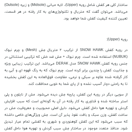
ساختار کلی هر کفش شامل رویه (Upper)، لایه میانی (Midsole) و زیره (Outsole)
می‌باشد. می‌توان گفت که متریال و تکنولوژی‌های به کار رفته در هر قسمت،
تعیین کننده کیفیت کفش شما خواهد بود.
رویه (Upper):
در رویه کفش SNOW HAWK از ترکیب ۲ متریال مِش (Mesh) و چرم نبوک
(NUBUK) استفاده شده است. چرم نبوک + مش ضد خش که ترکیبی استثنائی در
جنس رویه کفش SNOW HAWK مدل DERAK می‌باشد. این ترکیب زیبایی ویژه
و جذابیت کفش را چندین برابر کرده است. چرم نبوک که به رنگ قهوه ای و آبی به
کار گرفته شده علاوه بر سبکی و نرمی، مقاومت فوق‌العاده‌ به این کفش بخشیده
تا به راحتی دچار آسیب نشده و از پای شما به خوبی محافظت کند.
از سویی دیگر در رویه این کفش، پارچه مِش دیده می‌شود. مش از نایلون و پلی
استر ساخته شده و فناوری به کار رفته در آن به گونه‌ای است که سبب افزایش
گردش و تهویه هوا داخل کفش می‌شود. دلیل اصلی محبوبیت و معروفیت مش در
ساخت کفش، وزن سبک و بافت نفوذ پذیر آن است. مِش ویژگی‌های خاصی داشته
که سبب می‌شود که این کفش کوهنوردی و شهری به کفشی تمام عیار تبدیل
شود. منافذ متعدد موجود در ساختار مِش سبب گردش و تهویه هوا داخل کفش