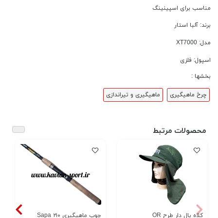
مناسب برای اسپینینگ
برند: آلبا استار
مدل: XT7000
اسپول: فلزی
بخشها :
چرخ ماهیگیری
ماهیگیری و تیراندازی
محصولات مرتبط
کلاه یال دار طرح OR
چوب ماهیگیری ۲۱۰ Sapa