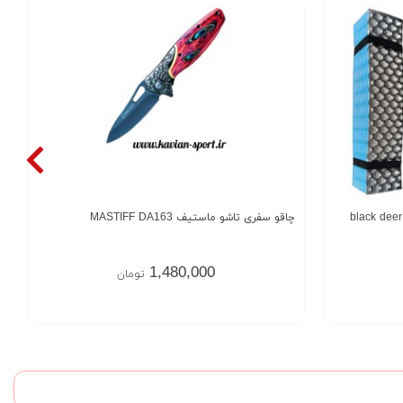
چاقو سفری تاشو ماستیف MASTIFF DA163
1,480,000
تومان