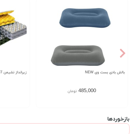
بالش بادی بست وی NEW
زیرانداز نشیمن آک
485,000
تومان
بازخوردها