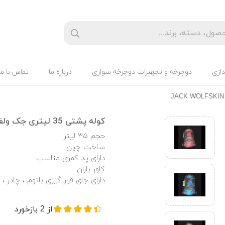
دازی
دوچرخه و تجهیزات دوچرخه سواری
درباره ما
تماس با ما
کوله پشتی 35 لیتری جک ولف اسکین JACK WOLFSKIN
حجم ۳۵ لیتر
ساخت چین
دارای پد کمری مناسب
کاور باران
دارای جای قرار گیری باتوم ، چادر ،
از
2
بازخورد