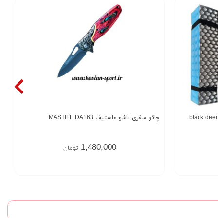
چاقو سفری تاشو ماستیف MASTIFF DA163
1,480,000
تومان