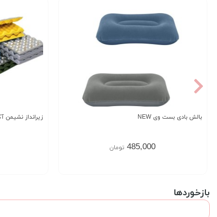
بالش بادی بست وی NEW
زیرانداز نشیمن آک
485,000
تومان
بازخوردها