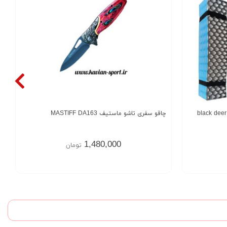
چاقو سفری تاشو ماستیف MASTIFF DA163
1,480,000
تومان