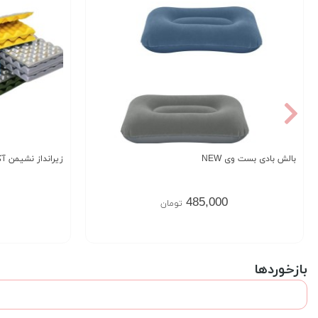
بالش بادی بست وی NEW
زیرانداز نشیمن آک
485,000
تومان
بازخوردها