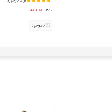
از
1
بازخورد
کدکالا:
ناموجود