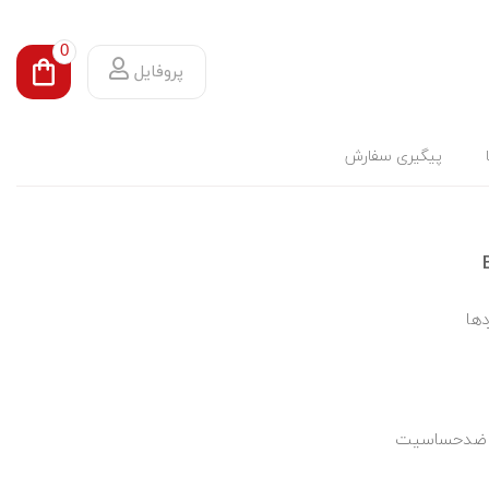
0
پروفایل
پیگیری سفارش
دها
– ضدحساسیت